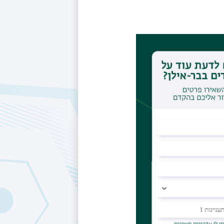
טריה חישובית
http