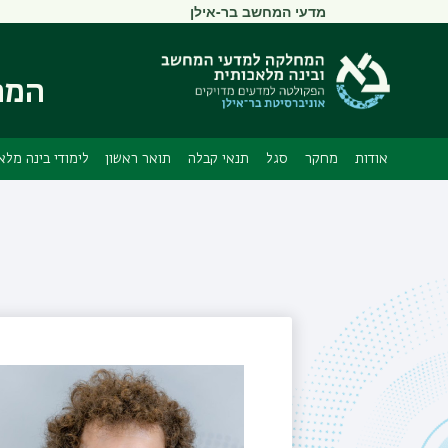
תפריט
מדעי המחשב בר-אילן
משני
המח
אודות
מחקר
סגל
תנאי קבלה
תואר ראשון
לימודי בינה מלא