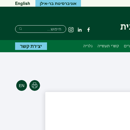
אוניברסיטת בר-אילן
English
ית
חיפוש
חיפוש
פייסבוק
Linkedin
Instagram
חיפוש
יצירת קשר
רים
קשרי תעשייה
גלריה
הדפסה