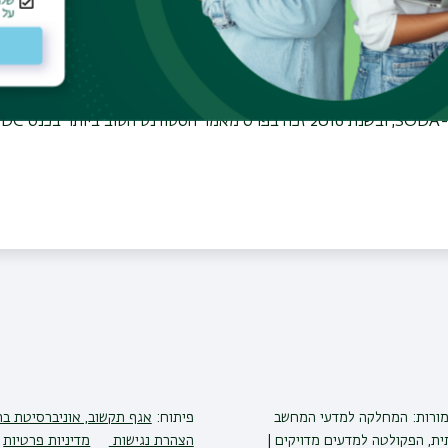
חשב באוניברסיטת בר-אילן. הוא השלים את הדוקטורט שלו באוניברסי
דע ובהנחיית שני מנחים, ולאחר מכן ביצע מחקר פוסט-דוקטורט באוניברס
קולומביה במסגרת Simons Collaboration on Algorithms and Geometry. מאמריו פורסמו בכ
שמורות: המחלקה למדעי המחשב
פיתוח:
אגף תקשוב, אוניברסיטת בר
ית, הפקולטה למדעים מדויקים |
הצהרת נגישות
מדיניות פרטיות