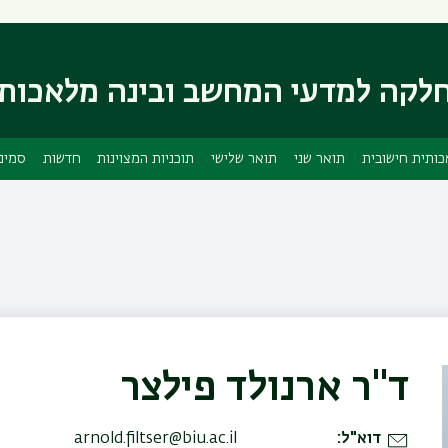
דילוג
דילוג
לתוכן
לתפריט
ניווט
העיקרי
לקה למדעי המחשב ובינה מלאכות
ראשי
כותית חישובית
תואר שני
תואר שלישי
תוכניות המצוינות
חדשות
סמינ
ד"ר ארנולד פילצר
דוא"ל
arnold.filtser@biu.ac.il