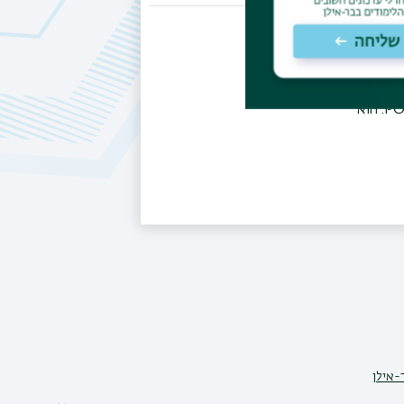
טת
יטת
נסים מובילים במדעי
המחשב התיאורטיים, בהם STOC, FOCS ו-SODA, ובשנת 2016 זכה בפרס מאמר הסטודנט הטוב ביותר בכנס PODC. הוא
-אילן