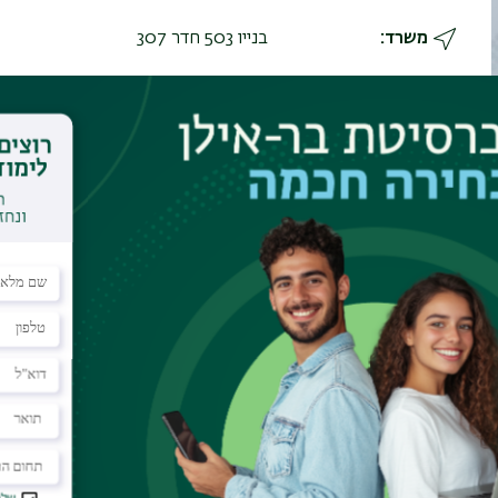
משרד
בנייו 503 חדר 307
תחומי עניין
תורת האלגוריתמים, מרחבים מטריים וגיאומ
אתר אישי
https://arnold.filtser.com/
s://scholar.google.com/citations?user=ugWBYxsAAAAJ
https://dblp.org/pid/135/4993.html
Publicatio