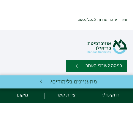
תאריך עדכון אחרון : 01/07/2026
כניסה לעורכי האתר
מתעניינים בלימודים?
כל הזכויות שמורות: המחלקה למדעי המחשב ובינה מלאכותית, הפקולטה
למדעים מדויקים | אוניברסיטת בר אילן רמת גן 5290002 | טלפון: 03-
התקשר/י
יצירת קשר
מיקום
5318866 |
יצירת קשר
פיתוח:
אגף תקשוב, אוניברסיטת בר-אילן
הצהרת נגישות
מדיניות פרטיות
אקדימה בר-אילן