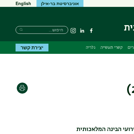
אוניברסיטת בר-אילן
English
ית
חיפוש
חיפוש
פייסבוק
Linkedin
Instagram
חיפוש
יצירת קשר
רים
קשרי תעשייה
גלריה
הדפסה
רועי הבינה המלאכותית