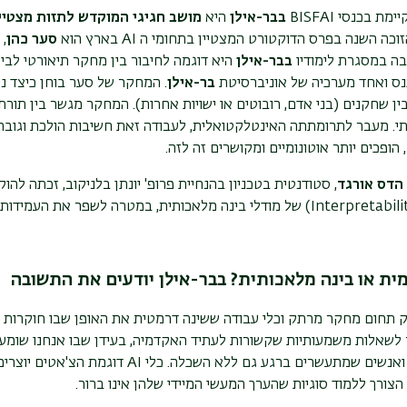
יימת בכנסי
BISFAI
בבר-אילן
היא
מושב חגיגי המוקדש לתזות מצטיי
זוכה השנה בפרס הדוקטורט המצטיין בתחומי ה
AI
בארץ הוא
סער כהן
,
בה במסגרת לימודיו
בבר-אילן
היא דוגמה לחיבור בין מחקר תיאורטי לבין
ס ואחד מערכיה של אוניברסיטת
בר-אילן
. המחקר של סער בוחן כיצד נו
בין שחקנים (בני אדם, רובוטים או ישויות אחרות). המחקר מגשר בין ת
י. מעבר לתרומתתה האינטלקטואלית, לעבודה זאת חשיבות הולכת וגובר
הופכים יותר אוטונומיים ומקושרים זה לזה
.
הדס אורגד
, סטודנטית בטכניון בהנחיית פרופ' יונתן בלניקוב, זכתה ל
(Interpretabili
של מודלי בינה מלאכותית, במטרה לשפר את העמידות
ית או בינה מלאכותית? בבר-אילן יודעים את התשובה
 תחום מחקר מרתק וכלי עבודה ששינה דרמטית את האופן שבו חוקרות 
 לשאלות משמעותיות שקשורות לעתיד האקדמיה, בעידן שבו אנחנו שומע
אנשים שמתעשרים ברגע גם ללא השכלה. כלי
AI
דוגמת הצ'אטים יוצרים
הצורך ללמוד סוגיות שהערך המעשי המיידי שלהן אינו ברור.