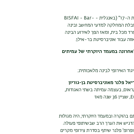
התקיים "כנס בר-אילן על יסודות הבינה המלאכותית ה-17" (באנגלית - BISFAI - Bar-
Ilan Symposium on the Foundations o). הכנס, בהובלת המחלקה למדעי המחשב ובינה
ד מכל בית, ומאז הפך לאירוע הבינה
ווה עבור אוניברסיטת בר-אילן
.
 ישראלים שזכו לאחרונה במעמד היוקרתי של עמיתים
גוד האירופי לבינה מלאכותית;
ל פלנר מאוניברסיטת בן-גוריון
ראוס, בעצמה עמיתה בשתי האגודות,
E
,
שציין 36 שנה מאז
בהוקרה ובמעמד היוקרתי, היה מגולות
הדגיש את הערך הרב שבשיתופי פעולה.
 ופרופ' פלנר שיתף בסדרת צירופי מקרים