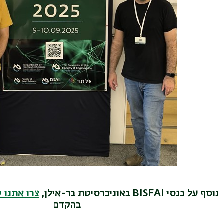
סי BISFAI באוניברסיטת בר-אילן,
צרו אתנו 
בהקדם