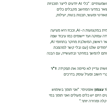
משמעותיים: "כלי
AI
יודעים לייצר תוכניות
לתואר במדעי המחשב מקבלים כלים
רטי ומעשי, תכנות בטוח, יעילות,
מית במקצועות ה-
AI
, וככזו היא מציעה
ה עמוקה ועד יישומים כמו עיבוד שפה
אר ראשון, המשלבת מחקר בתחומי
AI
,
ימודים שלנו (עם ובלי קשר למהפכת
 אותם להמשך במחקר ובתעשייה, עם הבנה
שית עדיין לא סיימה את תפקידה.
ד"ר
רי חשוב ופעיל עוסק בדרכים
ר עצמון
אופטימי:
"אני תומך בשימוש
ם היום יש כלים מעולים ואני תומך במי
לה ומהירה יותר."