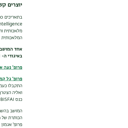
יוצרים קש
בתאריכים 9-10 בספטמבר 2025
מלאכותית וה
המלאכותית ה
באיגודי ה-
I
פרופ' נעה א
פרופ' גל קמ
התקבלו כעמי
ואליה הצטרף
כנס
BISFAI
המושב בהשתת
הכותרת של ה
פרופ' אגמון 