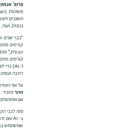
פרופ' אגמון
מ
פשוטות. בשב
חשובים ויוצא
נכונות, ועוד,
"כבר שנים ש
קורסים מתק
טבעית,"
מוסי
קורסים מתקדמ
ה
AI
) כדי ל
רחבה ועמוקה
על אף העזר
זוהר
מזכיר: 
שבאמצעותן נ
ומה לגבי הקל
ב-
AI
אם זה ע
שמשתמש בהם. 