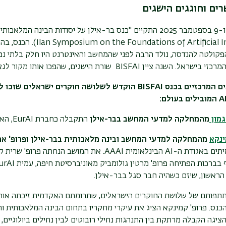
רים וחוגגים הישגים
f Artificial Intelligence
פקולטה להנדסה, נולד הרבה לפני שהמחשב והאינטרנט היו חלק בלתי נפר
מרכזי בישראל. השנה ציין
BISFAI
שורת הישגים, שהפכו אותו מקור לגא
אחד המושבים המרכזיים בכנס BISFAI הוקדש לשלושה חוקרים
A
המובילים בעולם:
גמון
מהמחלקה למדעי המחשב בבר-אילן
התקבלה כחברת
EurAI
,
האי
ינקא
מהמחלקה למדעי המחשב ובינה מלאכותית בבר-אילן ופרופ' אריא
תים באגודת ה-
AI
הבינלאומית
AAAI
. את המושב הנחתה פרופ' שרית ק
 בברכות הפתיחה פרופ' מרטין גולומביק מאוניברסיטת חיפה, עמית
urAI
הראשון, שיזם כשהיה חבר סגל בבר-אילן
.
פותם של שלושת החוקרים הישראלים, שתרומתם האקדמית זיכתה אותם 
כנס. פרופ' קמינקא הציג את עיקרי מחקריו בתחום הבינה המלאכותית ו
הציגה הקבלה מרתקת בין התנהגות נחילי רובוטים לבין נחילים ביולוגיים,