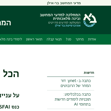
תפריט
מדעי המחשב בר-אילן
משני
המח
אודות
מחקר
סגל
תנאי קבלה
תואר ראשון
לימודי בינה מלא
הכל על כנס I
חדשות
כתבה ב-ynet: דור
המחר של הרובוטים
כתבה בכלכליסט:
על עניינ
תוכניות לימודים חדשות
בתחומי AI
כנס
SFAI