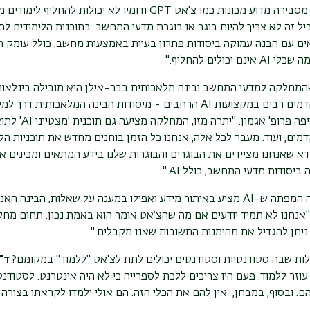
סבירה מדוע מכונות כמו צ'אט
GPT
ודומיו לא יכולות להחליף לימודים 
יל זה לא צריך להיות בוגר או בוגרת מדעי המחשב. בתוכנית הלימודים 
ים עם הבנה עמוקה ביסודות פתרון בעיות באמצעות מחשב, כולל עומק תאו
 מה שכלי
AI
אינם יכולים להחליף."
המחלקה למדעי המחשב ובינה מלאכותית בבר-אילן היא מובילה בינלאו
דמים רבים במקצועות
AI
הרחבים - מיסודות הבינה המלאכותית דרך למיד
פה פרופ' אגמון. "יתרה מזו, המחלקה מציעה גם תוכנית 'מצטייני
AI
' לתו
ים, ועוד. מעבר לכל אלה, אנחנו כל הזמן בוחנים מחדש את תוכניות הל
וודא שאנחנו מציידים את הבוגרים והבוגרות שלנו בידע המתאים ומכינים
 ביסודות מדעי המחשב, כולל
AI
."
ה המפתה ש-
AI
מציע באיתור מידע ואפילו במענה על שאלות, הבינה האנו
"אנחנו לא תמיד יודעים אם מה שהצ׳אט אומר הוא באמת נכון. תחום מחק
יתן להגדיל את מהימנות התשובות שאנו מקבלים."
ות שבה סטודנטיות וסטודנטים יכולים לתת לצ'אט "ללמוד"
במקומם?
ד"
וזר ללמוד. פעם היו צריכים ללכת לספרייה כי לא היה אינטרנט. לסטודנטי
ובסוף, במבחן, אין להם את הכלי הזה. הם אולי ילמדו לקראתו בצורה ק