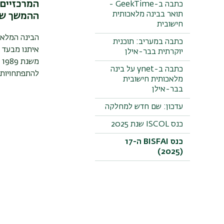
המרכזיים
כתבה ב-GeekTime -
תואר בבינה מלאכותית
ההמשך של
חישובית
הבינה המלאכ
כתבה במעריב: תוכנית
איתנו מבעד 
יוקרתית בבר-אילן
משנת 1989 מקיימת אוניברסיטת בר-אילן את כנס
כתבה ב-ynet על בינה
להתפתחויות 
מלאכותית חישובית
בבר-אילן
עדכון: שם חדש למחלקה
כנס ISCOL שנת 2025
כנס BISFAI ה-17
(2025)