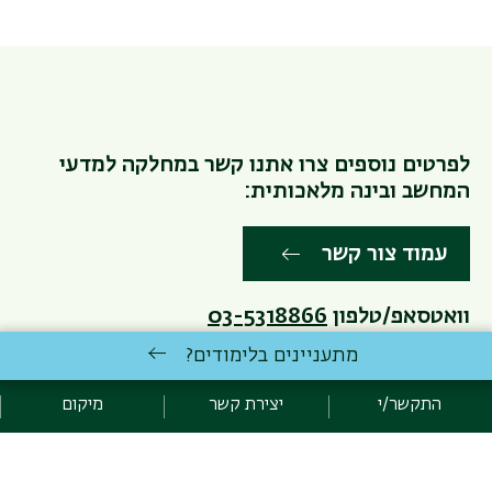
לפרטים נוספים צרו אתנו קשר במחלקה למדעי
המחשב ובינה מלאכותית:
עמוד צור קשר
וואטסאפ/טלפון
03-5318866
מתעניינים בלימודים?
דוא"ל:
bsc@cs.biu.ac.il
התקשר/י
יצירת קשר
מיקום
תאריך עדכון אחרון : 21/06/2026