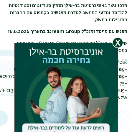
הדפסה
מרכז גשר באוניברסיטת בר-אילן מזמין סטודנטים וסטודנטיות
להנדסה ומדעי המחשב לסדרת מפגשים בקמפוס עם החברות
המובילות במשק.
מפגש עם מייסד ומנכ"ל Dream Group: בתאריך 16.6.2026
שליו חוליו, מנכ"ל ומייסד חברת Dream Group ישתף אותנו
במסע היזמות שלו ובעתיד הסייבר הישראלי: