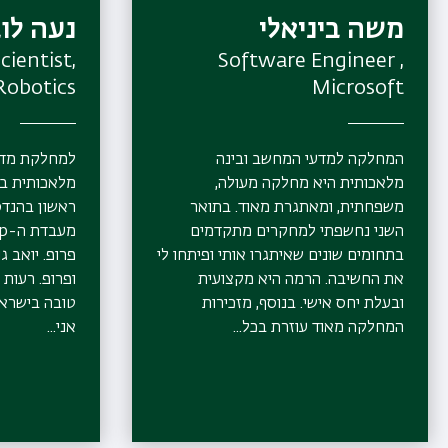
משה ביניאלי
נעה לוב
cientist,
Software Engineer ,
Robotics
Microsoft
המחלקה למדעי המחשב ובינה
למחלקת מדע
מלאכותית היא מחלקה מעולה,
מלאכותית בב
משפחתית, ומאתגרת מאוד. בתואר
ראשון בהנדס
השני נחשפתי למחקרים מתקדמים
בתחומים שונים שאיתגרו אותי ופיתחו לי
פרופ. יואב גו
את החשיבה. הרמה היא מקצועית
ופרופ. רעות
ובעלת יחס אישי. בנוסף, מזכירות
המחלקה מאוד עוזרת בכל...
אני...