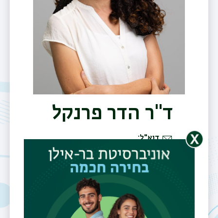
ד"ר הדר פרנקל
דוא"ל
hadar.frenkel@biu.ac.il
משרד
Building 503 room 318
תחומי עניין
אימות פורמלי של
תוכנה וחומרה; אימות