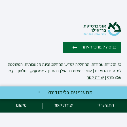
כניסה לעורכי האתר
כל הזכויות שמורות: המחלקה למדעי המחשב ובינה מלאכותית, הפקולטה
למדעים מדויקים | אוניברסיטת בר אילן רמת גן 5290002 | טלפון: 03-
5318866 |
יצירת קשר
מתעניינים בלימודים?
פיתוח:
אגף תקשוב, אוניברסיטת בר-אילן
הצהרת נגישות
מדיניות פרטיות
התקשר/י
יצירת קשר
מיקום
אקדימה בר-אילן