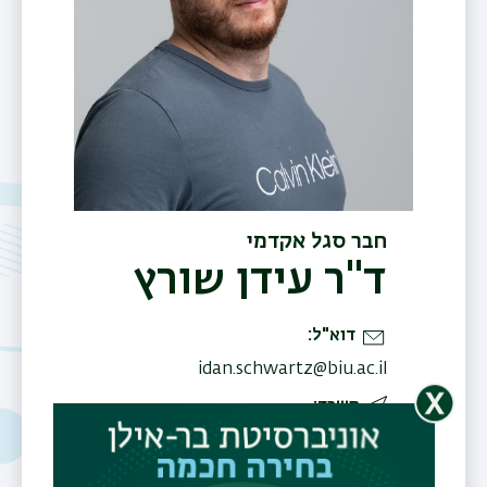
חבר סגל אקדמי
ד"ר עידן שורץ
דוא"ל
idan.schwartz@biu.ac.il
משרד
בניין 503 חדר 213
תחומי עניין
Multimodal