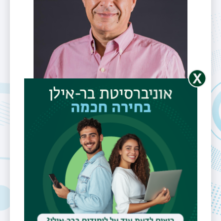
פרופ' בני פנקס
תיבת דואר
benny@pinkas.net
אתר אישי
http://www.pinkas.net/
https://scholar.google.com/citations?
hl=iw&user=tpMNnPwAAAAJ