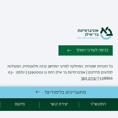
כניסה לעורכי האתר
כל הזכויות שמורות: המחלקה למדעי המחשב ובינה מלאכותית, הפקולטה
למדעים מדויקים | אוניברסיטת בר אילן רמת גן 5290002 | טלפון: 03-
5318866 |
יצירת קשר
מתעניינים בלימודים?
פיתוח:
אגף תקשוב, אוניברסיטת בר-אילן
הצהרת נגישות
מדיניות פרטיות
התקשר/י
יצירת קשר
מיקום
אקדימה בר-אילן