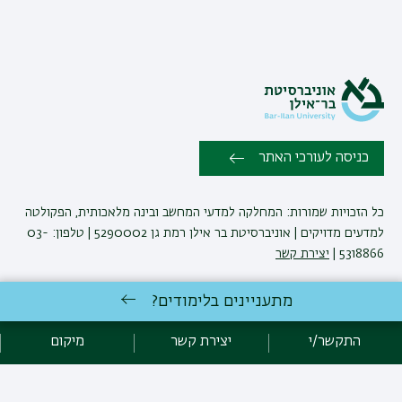
כניסה לעורכי האתר
כל הזכויות שמורות: המחלקה למדעי המחשב ובינה מלאכותית, הפקולטה
למדעים מדויקים | אוניברסיטת בר אילן רמת גן 5290002 | טלפון: 03-
5318866 |
יצירת קשר
מתעניינים בלימודים?
פיתוח:
אגף תקשוב, אוניברסיטת בר-אילן
הצהרת נגישות
מדיניות פרטיות
התקשר/י
יצירת קשר
מיקום
אקדימה בר-אילן